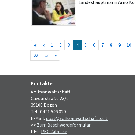
Landeshauptmann Arno Kom
(current)
1
2
3
4
5
6
7
8
9
10
22
23
»
Kontakte
Volksanwaltschaft
Cavourstraße 23/c
39100 Bozen
Tel.: 0471 946 020
E-Mail:
post@volksanwaltschaft.bz.it
>>
Zum Beschwerdeformular
PEC:
PEC-Adresse