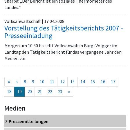
Sbarba: „Der Bericht ist ein soziales Thermometer des
Landes.“
Volksanwaltschaft | 17.04.2008
Vorstellung des Tätigkeitsberichts 2007 -
Presseeinladung
Morgen um 10.30 h stellt Volksanwältin Burgi Volgger im
Landtag den Tätigkeitsbericht für das vergangene Jahr den
Medien vor.
8
9
10
11
12
13
14
15
16
17
(current)
18
19
20
21
22
23
»
Medien
Pressemitteilungen