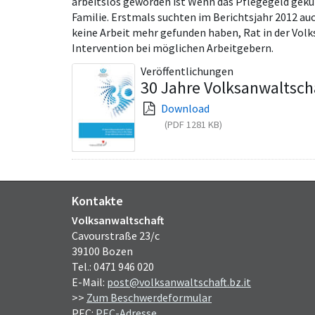
arbeitslos geworden ist Wenn das Pflegegeld gekür
Familie. Erstmals suchten im Berichtsjahr 2012 a
keine Arbeit mehr gefunden haben, Rat in der Volk
Intervention bei möglichen Arbeitgebern.
Veröffentlichungen
30 Jahre Volksanwaltscha
Download
(PDF 1281 KB)
Kontakte
Volksanwaltschaft
Cavourstraße 23/c
39100 Bozen
Tel.: 0471 946 020
E-Mail:
post@volksanwaltschaft.bz.it
>>
Zum Beschwerdeformular
PEC:
PEC-Adresse