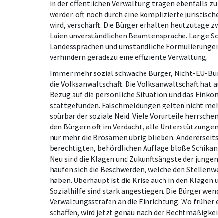
in der öffentlichen Verwaltung tragen ebenfalls z
werden oft noch durch eine komplizierte juristisch
wird, verschärft. Die Bürger erhalten heutzutage zw
Laien unverständlichen Beamtensprache. Lange Sc
Landessprachen und umständliche Formulierungen
verhindern geradezu eine effiziente Verwaltung.
Immer mehr sozial schwache Bürger, Nicht-EU-Bür
die Volksanwaltschaft. Die Volksanwaltschaft hat
Bezug auf die persönliche Situation und das Ein
stattgefunden. Falschmeldungen gelten nicht mehr a
spürbar der soziale Neid. Viele Vorurteile herrsch
den Bürgern oft im Verdacht, alle Unterstützung
nur mehr die Brosamen übrig blieben. Andererseits
berechtigten, behördlichen Auflage bloße Schikan
Neu sind die Klagen und Zukunftsängste der jungen 
häufen sich die Beschwerden, welche den Stellen
haben. Überhaupt ist die Krise auch in den Klagen
Sozialhilfe sind stark angestiegen. Die Bürger wend
Verwaltungsstrafen an die Einrichtung. Wo früher 
schaffen, wird jetzt genau nach der Rechtmäßigkeit