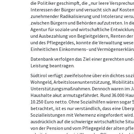
die Politiker geschimpft, die „nur leere Versprech
Interessen der Bürger und versucht sich auf Kosten
zunehmender Radikalisierung und Intoleranz versuc
zwischen Bürgern und Behörden aufzutreten. In d
Agentur für soziale und wirtschaftliche Entwicklung
und Ausbezahlung von Begleitgeldern, Renten der Z
und des Pflegegeldes, konnte die Verwaltung wesen
Einheitlichen Einkommens- und Vermögenserklärun
Datenbank verfolgen das Ziel einer gerechten und e
Leistung beantragen.
Südtirol verfügt zweifelsohne über ein dichtes sozi
Wohngeld, Arbeitslosenunterstützung, Mobilitätsge
Unterstützungsmaßnahmen. Dennoch waren im Jahr
Haushalte akut armutsgefährdet. Rund 36.000 Hau
10.250 Euro netto. Ohne Sozialhilfen wären sogar
betrachtet, ist es nur verständlich, dass eine Üb
Sozialleistungen mit Vehemenz eingefordert wird.
ausdrücklich auf die schwierige wirtschaftliche Situa
von der Pension und vom Pflegegeld der alten pfle