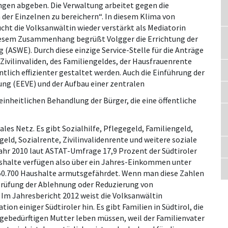
ungen abgeben. Die Verwaltung arbeitet gegen die
 der Einzelnen zu bereichern“. In diesem Klima von
ht die Volksanwältin wieder verstärkt als Mediatorin
iesem Zusammenhang begrüßt Volgger die Errichtung der
 (ASWE). Durch diese einzige Service-Stelle für die Anträge
ivilinvaliden, des Familiengeldes, der Hausfrauenrente
tlich effizienter gestaltet werden. Auch die Einführung der
g (EEVE) und der Aufbau einer zentralen
inheitlichen Behandlung der Bürger, die eine öffentliche
ales Netz. Es gibt Sozialhilfe, Pflegegeld, Familiengeld,
ld, Sozialrente, Zivilinvalidenrente und weitere soziale
 2010 laut ASTAT-Umfrage 17,9 Prozent der Südtiroler
shalte verfügen also über ein Jahres-Einkommen unter
 50.700 Haushalte armutsgefährdet. Wenn man diese Zahlen
erprüfung der Ablehnung oder Reduzierung von
 Im Jahresbericht 2012 weist die Volksanwältin
tion einiger Südtiroler hin. Es gibt Familien in Südtirol, die
gebedürftigen Mutter leben müssen, weil der Familienvater