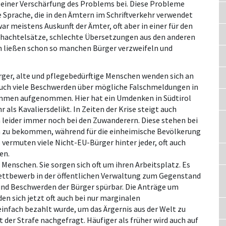
u einer Verschärfung des Problems bei. Diese Probleme
e Sprache, die in den Ämtern im Schriftverkehr verwendet
ar meistens Auskunft der Ämter, oft aber in einer für den
hachtelsätze, schlechte Übersetzungen aus den anderen
 ließen schon so manchen Bürger verzweifeln und
ger, alte und pflegebedürftige Menschen wenden sich an
 auch viele Beschwerden über mögliche Falschmeldungen in
kommen aufgenommen. Hier hat ein Umdenken in Südtirol
ls Kavaliersdelikt. In Zeiten der Krise steigt auch
en leider immer noch bei den Zuwanderern. Diese stehen bei
en zu bekommen, während für die einheimische Bevölkerung
 vermuten viele Nicht-EU-Bürger hinter jeder, oft auch
en.
Menschen. Sie sorgen sich oft um ihren Arbeitsplatz. Es
wettbewerb in der öffentlichen Verwaltung zum Gegenstand
 und Beschwerden der Bürger spürbar. Die Anträge um
en sich jetzt oft auch bei nur marginalen
einfach bezahlt wurde, um das Ärgernis aus der Welt zu
 der Strafe nachgefragt. Häufiger als früher wird auch auf