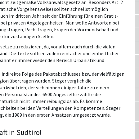
nicht zeitgemäße Volksanwaltsgesetz an. Besonders Art. 2
okratische Vorgehensweise) sollten schnellstmöglich
ch im dritten Jahr seit der Einführung für einen Gratis-
 bei privaten Angelegenheiten. Man wolle Antworten bei
zungsfragen, Pachtfragen, Fragen der Vormundschaft und
erfür zuständigen Stellen.
setze zu reduzieren, da, vor allem auch durch die vielen
ind. Die Texte sollten zudem einfacher und einheitlicher
rwähnt er immer wieder den Bereich Urbanistik und
 indirekte Folge des Paketabschlusses bzw. der vielfältigen
on übertragen wurden. Steger verglich die
ksbetrieb, der sich binnen einiger Jahre zu einem
en Personalstandes. 6500 Angestellte zählte die
natürlich nicht immer reibungslos ab. Es komme
ichkeiten bei den Verteilungen der Kompetenzen. Steger
, die 1989 in den ersten Ansätzen umgesetzt wurde.
ft in Südtirol