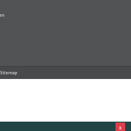
en
Sitemap
X