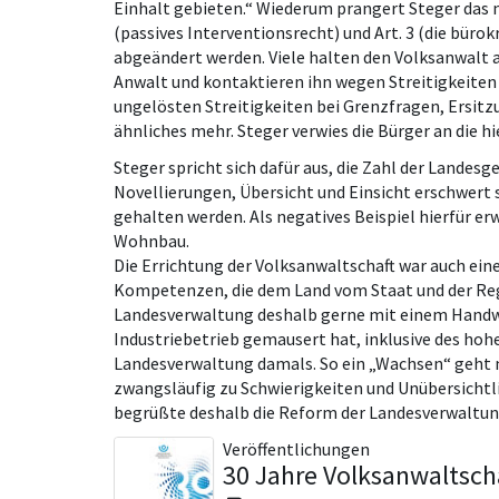
Einhalt gebieten.“ Wiederum prangert Steger das 
(passives Interventionsrecht) und Art. 3 (die bür
abgeändert werden. Viele halten den Volksanwalt au
Anwalt und kontaktieren ihn wegen Streitigkeiten
ungelösten Streitigkeiten bei Grenzfragen, Ersit
ähnliches mehr. Steger verwies die Bürger an die hi
Steger spricht sich dafür aus, die Zahl der Landesge
Novellierungen, Übersicht und Einsicht erschwert s
gehalten werden. Als negatives Beispiel hierfür e
Wohnbau.
Die Errichtung der Volksanwaltschaft war auch eine
Kompetenzen, die dem Land vom Staat und der Regi
Landesverwaltung deshalb gerne mit einem Handwer
Industriebetrieb gemausert hat, inklusive des hoh
Landesverwaltung damals. So ein „Wachsen“ geht 
zwangsläufig zu Schwierigkeiten und Unübersichtl
begrüßte deshalb die Reform der Landesverwaltung
Veröffentlichungen
30 Jahre Volksanwaltscha