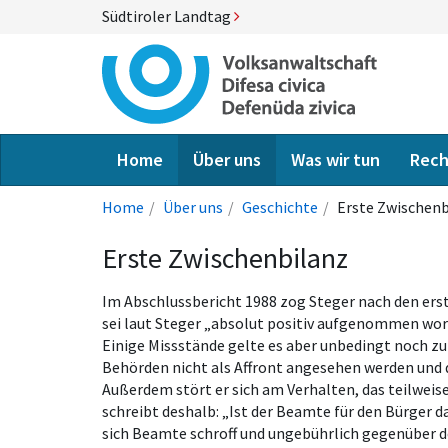
Südtiroler Landtag
Home
Über uns
Was wir tun
Rech
Home
Über uns
Geschichte
Erste Zwischenb
Erste Zwischenbilanz
Im Abschlussbericht 1988 zog Steger nach den erst
sei laut Steger „absolut positiv aufgenommen word
Einige Missstände gelte es aber unbedingt noch zu
Behörden nicht als Affront angesehen werden und 
Außerdem stört er sich am Verhalten, das teilweis
schreibt deshalb: „Ist der Beamte für den Bürger 
sich Beamte schroff und ungebührlich gegenüber 