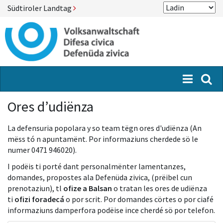
Südtiroler Landtag
Menü
Suc
Ores d’udiënza
La defensuria popolara y so team tëgn ores d'udiënza (An
mëss tó n apuntamënt. Por informaziuns cherdede sö le
numer 0471 946020).
I podëis ti porté dant personalmënter lamentanzes,
domandes, propostes ala Defenüda zivica, (prëibel cun
prenotaziun), tl
ofize a Balsan
o tratan les ores de udiënza
ti
ofizi foradecá
o por scrit. Por domandes cörtes o por ciafé
informaziuns damperfora podëise ince cherdé sö por telefon.