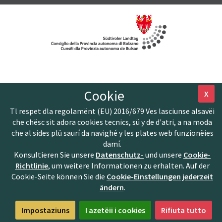
Cookie
X
Tl respet dla regolamënt (EU) 2016/679 Ves lasciunse alsavëi
che chësc sit adora cookies tecnics, sü y de d'atri, a na moda
che al sides plü saurí da navighé y les plates web funzionëies
damí.
Konsultieren Sie unsere
Datenschutz-
und unsere
Cookie-
Richtlinie
, um weitere Informationen zu erhalten. Auf der
Cookie-Seite können Sie die
Cookie-Einstellungen jederzeit
ändern
.
Impostaziuns
I azetëii i cookies
Rifiuta tutto