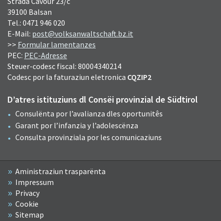
Strada Cavour 23/c
39100 Balsan
Tel.: 0471 946 020
E-Mail:
post@volksanwaltschaft.bz.it
>>
Formular lamentanzes
PEC:
PEC-Adresse
Steuer-codesc fiscal: 80004340214
Codesc por la faturaziun eletronica
CQZIP2
D’atres istituziuns dl Consëi provinzial de Südtirol
Consulënta por l’avalianza dles oportunitês
Garant por l’infanzia y l’adolescënza
Consulta provinziala por les comunicaziuns
Aministraziun trasparënta
Impressum
Privacy
Cookie
Sitemap