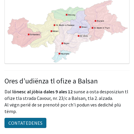
Ores d’udiënza tl ofize a Balsan
Dal
lönesc al jöbia
dales 9 ales 12
sunse a osta desposiziun tl
ofize tla strada Cavour, nr. 23/c a Balsan, tla 2. alzada.
Al vëgn perié de se prenoté por ch'i podun ves dediché plü
tëmp.
CONTATEDENES