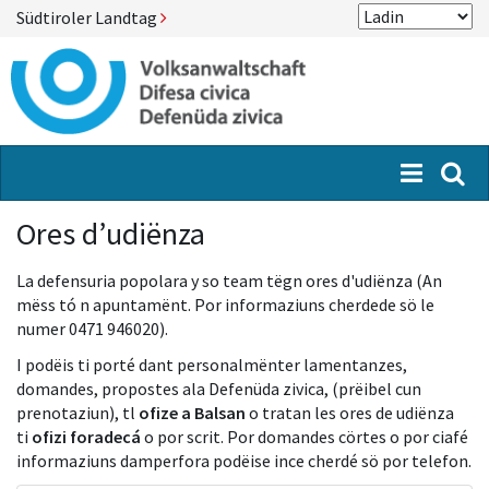
Südtiroler Landtag
Menü
Suc
Ores d’udiënza
La defensuria popolara y so team tëgn ores d'udiënza (An
mëss tó n apuntamënt. Por informaziuns cherdede sö le
numer 0471 946020).
I podëis ti porté dant personalmënter lamentanzes,
domandes, propostes ala Defenüda zivica, (prëibel cun
prenotaziun), tl
ofize a Balsan
o tratan les ores de udiënza
ti
ofizi foradecá
o por scrit. Por domandes cörtes o por ciafé
informaziuns damperfora podëise ince cherdé sö por telefon.