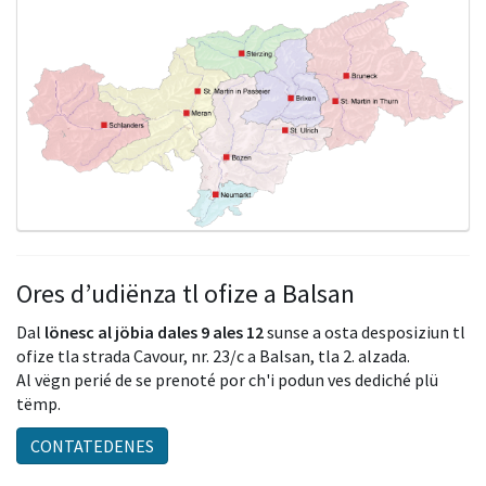
Ores d’udiënza tl ofize a Balsan
Dal
lönesc al jöbia
dales 9 ales 12
sunse a osta desposiziun tl
ofize tla strada Cavour, nr. 23/c a Balsan, tla 2. alzada.
Al vëgn perié de se prenoté por ch'i podun ves dediché plü
tëmp.
CONTATEDENES