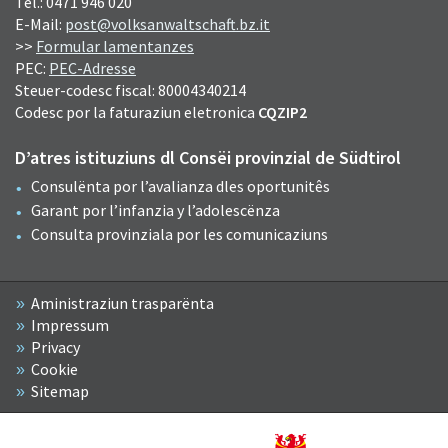
Tel.: 0471 946 020
E-Mail:
post@volksanwaltschaft.bz.it
>>
Formular lamentanzes
PEC:
PEC-Adresse
Steuer-codesc fiscal: 80004340214
Codesc por la faturaziun eletronica
CQZIP2
D’atres istituziuns dl Consëi provinzial de Südtirol
Consulënta por l’avalianza dles oportunitês
Garant por l’infanzia y l’adolescënza
Consulta provinziala por les comunicaziuns
Aministraziun trasparënta
Impressum
Privacy
Cookie
Sitemap