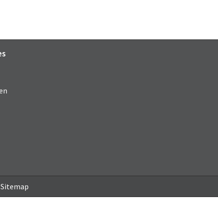
es
en
Sitemap