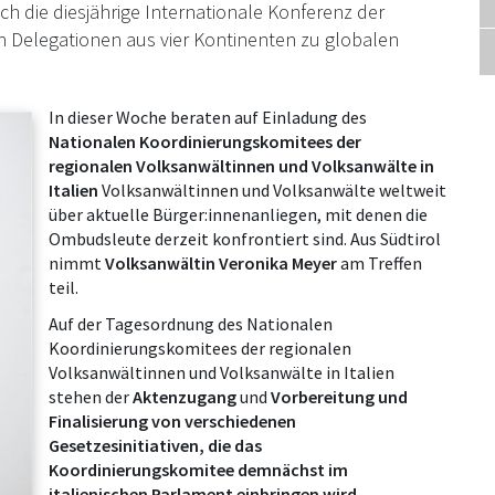
uch die diesjährige Internationale Konferenz der
h Delegationen aus vier Kontinenten zu globalen
In dieser Woche beraten auf Einladung des
Nationalen Koordinierungskomitees der
regionalen Volksanwältinnen und Volksanwälte in
Italien
Volksanwältinnen und Volksanwälte weltweit
über aktuelle Bürger:innenanliegen, mit denen die
Ombudsleute derzeit konfrontiert sind. Aus Südtirol
nimmt
Volksanwältin Veronika Meyer
am Treffen
teil.
Auf der Tagesordnung des Nationalen
Koordinierungskomitees der regionalen
Volksanwältinnen und Volksanwälte in Italien
stehen der
Aktenzugang
und
Vorbereitung und
Finalisierung von verschiedenen
Gesetzesinitiativen, die das
Koordinierungskomitee demnächst im
italienischen Parlament einbringen wird
.