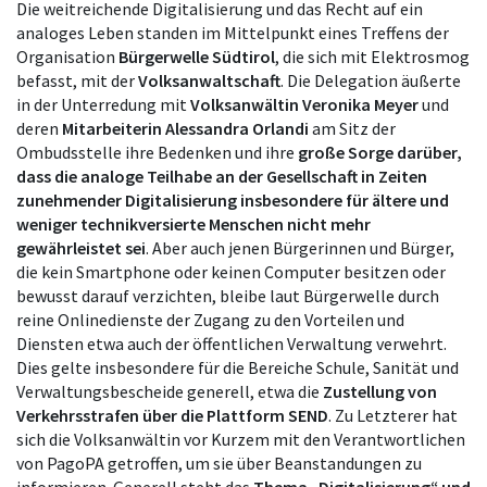
Die weitreichende Digitalisierung und das Recht auf ein
analoges Leben standen im Mittelpunkt eines Treffens der
Organisation
Bürgerwelle Südtirol
, die sich mit Elektrosmog
befasst, mit der
Volksanwaltschaft
. Die Delegation äußerte
in der Unterredung mit
Volksanwältin Veronika Meyer
und
deren
Mitarbeiterin Alessandra Orlandi
am Sitz der
Ombudsstelle ihre Bedenken und ihre
große Sorge darüber,
dass die analoge Teilhabe an der Gesellschaft in Zeiten
zunehmender Digitalisierung insbesondere für ältere und
weniger technikversierte Menschen nicht mehr
gewährleistet sei
. Aber auch jenen Bürgerinnen und Bürger,
die kein Smartphone oder keinen Computer besitzen oder
bewusst darauf verzichten, bleibe laut Bürgerwelle durch
reine Onlinedienste der Zugang zu den Vorteilen und
Diensten etwa auch der öffentlichen Verwaltung verwehrt.
Dies gelte insbesondere für die Bereiche Schule, Sanität und
Verwaltungsbescheide generell, etwa die
Zustellung von
Verkehrsstrafen über die Plattform SEND
. Zu Letzterer hat
sich die Volksanwältin vor Kurzem mit den Verantwortlichen
von PagoPA getroffen, um sie über Beanstandungen zu