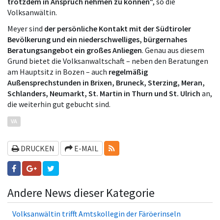
trotzdem in Anspruch nehmen zu können
“, so die
Volksanwältin.
Meyer sind
der persönliche Kontakt mit der Südtiroler
Bevölkerung und ein niederschwelliges, bürgernahes
Beratungsangebot ein großes Anliegen
. Genau aus diesem
Grund bietet die Volksanwaltschaft – neben den Beratungen
am Hauptsitz in Bozen – auch
regelmäßig
Außensprechstunden in Brixen, Bruneck, Sterzing, Meran,
Schlanders, Neumarkt, St. Martin in Thurn und St. Ulrich
an,
die weiterhin gut gebucht sind.
VA
RSS-FEEDS
DRUCKEN
E-MAIL
Andere News dieser Kategorie
Volksanwältin trifft Amtskollegin der Fä­rö­er­in­seln