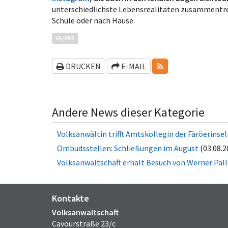
unterschiedlichste Lebensrealitäten zusammentref
Schule oder nach Hause.
VA/ADS
RSS-FEEDS
DRUCKEN
E-MAIL
Andere News dieser Kategorie
Volksanwältin trifft Amtskollegin der Fä­rö­er­in­se
Ombudsstellen: Schließungen im August
(03.08.2
Volksanwaltschaft erhält Besuch von Werner Pall
Kontakte
Volksanwaltschaft
Cavourstraße 23/c