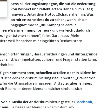
Sensibilisierungskampagne, die auf die Bedeutung
von Respekt und reflektiertem Handeln im Alltag
hinweist
. Unter dem Motto
„Schau näher hin: Was
an mir entscheidest du zu sehen, wenn ich dir
begegne“
mache „die Kampagne darauf
 unsere Wahrnehmung formen
– und wie
leicht dadurch
nzung entstehen
können“, führt Garbin aus „Viele
sondern weil Menschen mit eingeübten Denkmustern
Mensch Erfahrungen, Herausforderungen und Hintergründe
bar sind.
Wer innehalten, zuhören und Fragen stellen kann,
haft bei.
ufigen Kommentaren, schnellen Urteilen oder in Bildern im
ortliche der Antidiskriminierungsstelle weiter. „Prävention
g für die Atmosphäre in unserem Alltag zu übernehmen.
wir Räume, in denen Menschen sicher sind und sich
ocial Media der Antidiskriminierungsstelle
(
Facebook
,
 sein
. Sie begegnet Menschen damit dort, wo