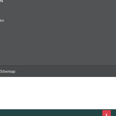
es
en
Sitemap
X