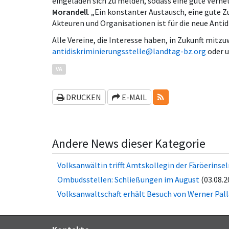
eingeladen sich zu melden, sodass eine gute Vern
Morandell
. „Ein konstanter Austausch, eine gute
Akteuren und Organisationen ist für die neue Antid
Alle Vereine, die Interesse haben, in Zukunft mitz
antidiskriminierungsstelle@landtag-bz.org
oder u
VA
RSS-FEEDS
DRUCKEN
E-MAIL
Andere News dieser Kategorie
Volksanwältin trifft Amtskollegin der Fä­rö­er­in­se
Ombudsstellen: Schließungen im August
(03.08.2
Volksanwaltschaft erhält Besuch von Werner Pall