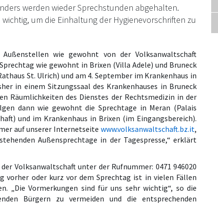
hlanders werden wieder Sprechstunden abgehalten.
wichtig, um die Einhaltung der Hygienevorschriften zu
 Außenstellen wie gewohnt von der Volksanwaltschaft
Sprechtag wie gewohnt in Brixen (Villa Adele) und Bruneck
(Rathaus St. Ulrich) und am 4. September im Krankenhaus in
sher in einem Sitzungssaal des Krankenhauses in Bruneck
 den Räumlichkeiten des Dienstes der Rechtsmedizin in der
lgen dann wie gewohnt die Sprechtage in Meran (Palais
haft) und im Krankenhaus in Brixen (im Eingangsbereich).
mer auf unserer Internetseite
www.volksanwaltschaft.bz.it
,
stehenden Außensprechtage in der Tagespresse,“ erklärt
ro der Volksanwaltschaft unter der Rufnummer: 0471 946020
 vorher oder kurz vor dem Sprechtag ist in vielen Fällen
 „Die Vormerkungen sind für uns sehr wichtig“, so die
nden Bürgern zu vermeiden und die entsprechenden