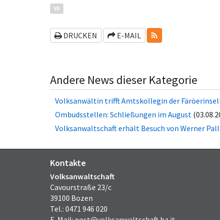
VA
RSS-FEEDS
DRUCKEN
E-MAIL
Andere News dieser Kategorie
Volksanwältin trifft Amtskollegin der Fä­rö­er­in­se
Ombudsstellen: Schließungen im August
(03.08.2
Volksanwaltschaft erhält Besuch von Werner Pall
Kontakte
Volksanwaltschaft
Cavourstraße 23/c
39100 Bozen
Tel.: 0471 946 020
E-Mail:
post@volksanwaltschaft.bz.it