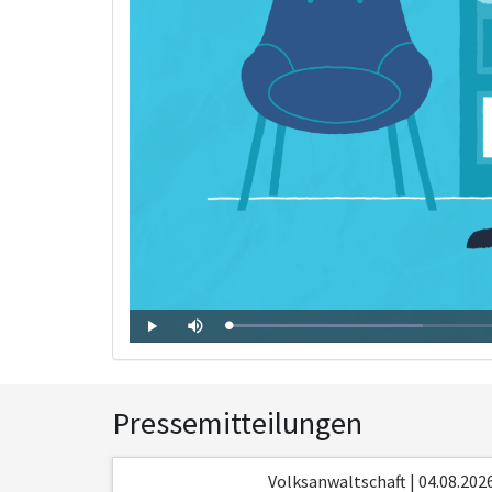
Mute
Loaded
:
Progress
:
Play
0%
0%
Pressemitteilungen
Volksanwaltschaft | 04.08.202