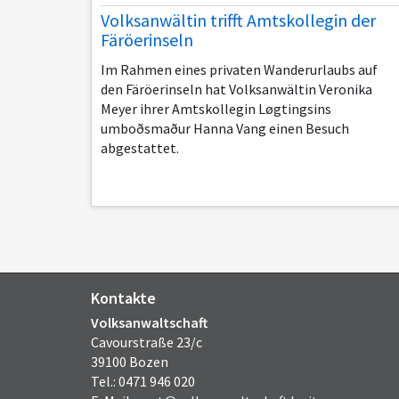
Volksanwältin trifft Amtskollegin der
Fä­rö­er­in­seln
Im Rahmen eines privaten Wanderurlaubs auf
den Fä­rö­er­in­seln hat Volksanwältin Veronika
Meyer ihrer Amtskollegin Løgtingsins
umboðsmaður Hanna Vang einen Besuch
abgestattet.
Kontakte
Volksanwaltschaft
Cavourstraße 23/c
39100 Bozen
Tel.: 0471 946 020