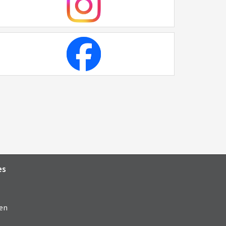
es
en