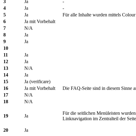
3
Ja
-
4
Ja
-
5
Ja
Für alle Inhalte wurden mittels Colou
6
Ja mit Vorbehalt
7
N/A
8
Ja
9
Ja
10
11
Ja
12
Ja
13
N/A
14
Ja
15
Ja (verificare)
16
Ja mit Vorbehalt
Die FAQ-Seite sind in diesem Sinne 
17
N/A
18
N/A
Für die seitlichen Menüleisten wurden
19
Ja
Linknavigation im Zentralteil der Sei
20
Ja