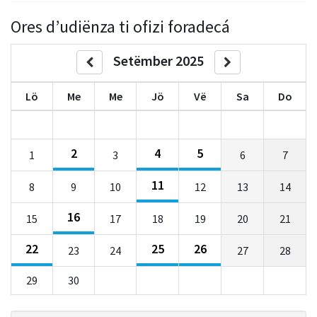
Ores d’udiënza ti ofizi foradecá
Setëmber 2025
Lö
Me
Me
Jö
Vë
Sa
Do
2
4
5
1
3
6
7
11
8
9
10
12
13
14
16
15
17
18
19
20
21
22
25
26
23
24
27
28
29
30