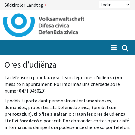
Südtiroler Landtag
Menü
Suc
Ores d’udiënza
La defensuria popolara y so team tëgn ores d'udiënza (An
mëss tó n apuntamënt. Por informaziuns cherdede sö le
numer 0471 946020).
I podëis ti porté dant personalmënter lamentanzes,
domandes, propostes ala Defenüda zivica, (prëibel cun
prenotaziun), tl
ofize a Balsan
o tratan les ores de udiënza
ti
ofizi foradecá
o por scrit. Por domandes cörtes o por ciafé
informaziuns damperfora podëise ince cherdé sö por telefon.