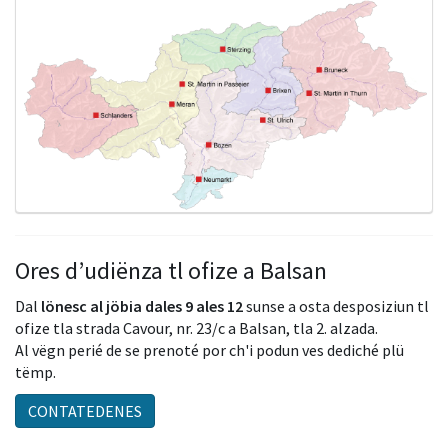
Ores d’udiënza tl ofize a Balsan
Dal
lönesc al jöbia
dales 9 ales 12
sunse a osta desposiziun tl
ofize tla strada Cavour, nr. 23/c a Balsan, tla 2. alzada.
Al vëgn perié de se prenoté por ch'i podun ves dediché plü
tëmp.
CONTATEDENES