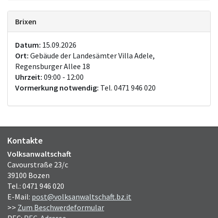
Brixen
Datum:
15.09.2026
Ort:
Gebäude der Landesämter Villa Adele,
Regensburger Allee 18
Uhrzeit:
09:00 - 12:00
Vormerkung notwendig:
Tel. 0471 946 020
Kontakte
Volksanwaltschaft
Cavourstraße 23/c
39100 Bozen
Tel.: 0471 946 020
E-Mail:
post@volksanwaltschaft.bz.it
>>
Zum Beschwerdeformular
PEC:
PEC-Adresse