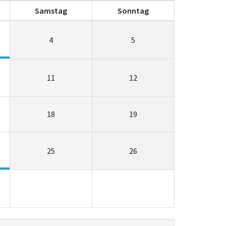
Sa
mstag
So
nntag
4
5
11
12
18
19
25
26