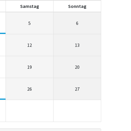
Sa
mstag
So
nntag
5
6
12
13
19
20
26
27