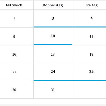
Mi
ttwoch
Do
nnerstag
Fr
eitag
3
4
2
10
9
11
16
17
18
24
25
23
30
31