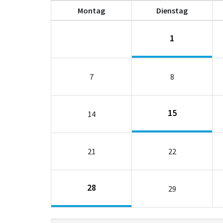
Mo
ntag
Di
enstag
1
7
8
15
14
21
22
28
29